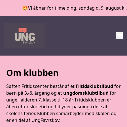
🤩Vi åbner for tilmelding, søndag d. 9. august kl. 12.00🕛
menu
Om klubben
Søften Fritidscenter består af et
fritidsklubtilbud
for
børn på 3.-6. årgang og et
ungdomsklubtilbud
for
unge i alderen 7. klasse til 18 år. Fritidsklubben er
åben efter skoletid og tilbyder pasning i dele af
skolens ferier. Klubben samarbejder med skolen og
er en del af UngFavrskov.