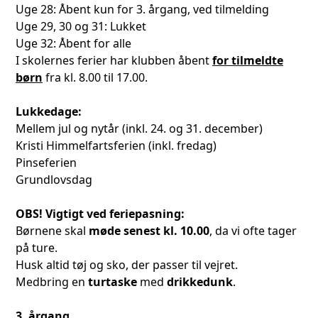
Uge 28: Åbent kun for 3. årgang, ved tilmelding
Uge 29, 30 og 31: Lukket
Uge 32: Åbent for alle
I skolernes ferier har klubben åbent
for tilmeldte
børn
fra kl. 8.00 til 17.00.
Lukkedage:
Mellem jul og nytår (inkl. 24. og 31. december)
Kristi Himmelfartsferien (inkl. fredag)
Pinseferien
Grundlovsdag
OBS! Vigtigt ved feriepasning:
Børnene skal
møde senest kl.
10.00
, da vi ofte tager
på ture.
Husk altid tøj og sko, der passer til vejret.
Medbring en
turtaske
med
drikkedunk
.
3. årgang