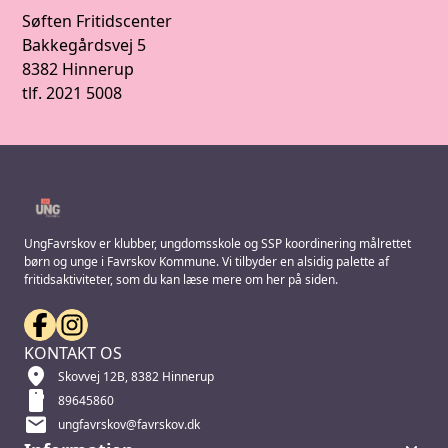
Søften Fritidscenter
Bakkegårdsvej 5
8382 Hinnerup
tlf. 2021 5008
UngFavrskov er klubber, ungdomsskole og SSP koordinering målrettet
børn og unge i Favrskov Kommune. Vi tilbyder en alsidig palette af
fritidsaktiviteter, som du kan læse mere om her på siden.
KONTAKT OS
location_on
Skovvej 12B, 8382 Hinnerup
smartphone
89645860
mail
ungfavrskov@favrskov.dk