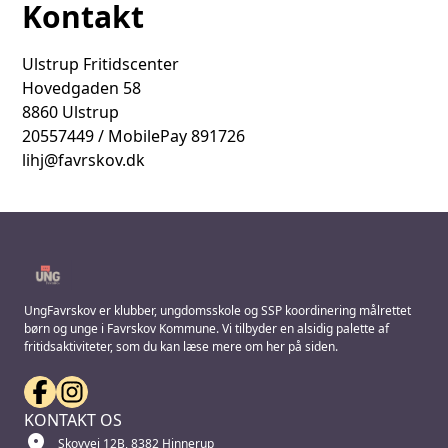
Kontakt
Ulstrup Fritidscenter
Hovedgaden 58
8860 Ulstrup
20557449 / MobilePay 891726
lihj@favrskov.dk
UngFavrskov er klubber, ungdomsskole og SSP koordinering målrettet
børn og unge i Favrskov Kommune. Vi tilbyder en alsidig palette af
fritidsaktiviteter, som du kan læse mere om her på siden.
KONTAKT OS
location_on
Skovvej 12B, 8382 Hinnerup